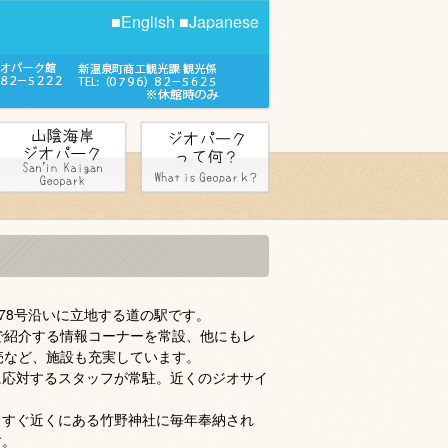
■English
■Japanese
78号沿いに立地する道の駅です。
で紹介する情報コーナーを常設、他にもレ
売など、施設も充実しています。
に応対するスタッフが常駐。近くのジオサイ
、すぐ近くにある竹野神社に毎年奉納され
す。