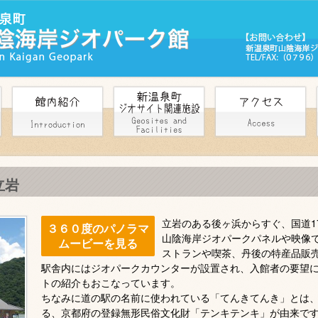
立岩
立岩のある後ヶ浜からすぐ、国道1
３６０度のパノラマ
山陰海岸ジオパークパネルや映像
ムービーを見る
ストランや喫茶、丹後の特産品販
駅舎内にはジオパークカウンターが設置され、入館者の要望
トの紹介もおこなっています。
ちなみに道の駅の名前に使われている「てんきてんき」とは
る、京都府の登録無形民俗文化財「テンキテンキ」が由来で