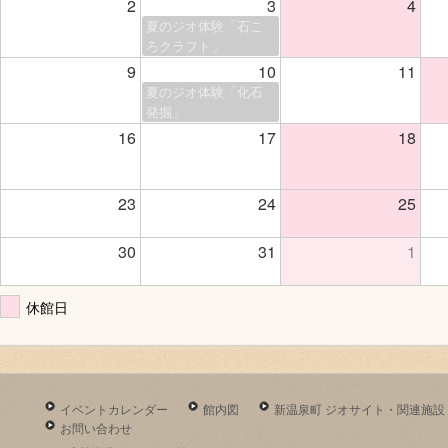
2
3
4
夏のジオ体験「石こ
ろクラフト」
9
10
11
夏のジオ体験「化石
発掘」
16
17
18
23
24
25
30
31
1
休館日
イベントカレンダー
館内図
新温泉町 ジオサイト・関連施設
お問い合わせ