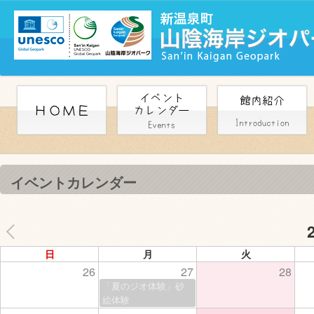
イベントカレンダー
日
月
火
26
27
28
「夏のジオ体験」砂
絵体験